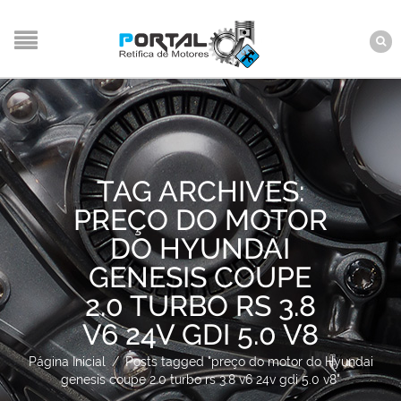
TAG ARCHIVES:
PREÇO DO MOTOR
DO HYUNDAI
GENESIS COUPE
2.0 TURBO RS 3.8
V6 24V GDI 5.0 V8
Página Inicial
/
Posts tagged "preço do motor do Hyundai
genesis coupe 2.0 turbo rs 3.8 v6 24v gdi 5.0 v8"