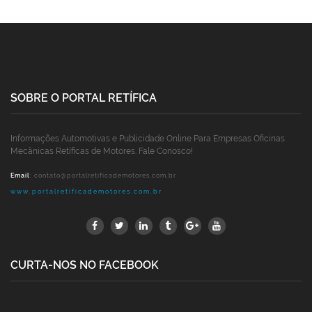
SOBRE O PORTAL RETÍFICA
Informações Automotivas e Publicidade Online Para Empresas Oficinas
Mecânicas Retíficas de Motores. Fale Conosco!
Email
:
contato@portalretificademotores.com.br
www.portalretificademotores.com.br
CURTA-NOS NO FACEBOOK