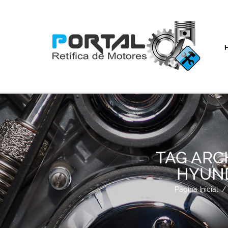
TAG ARC
HYUNDA
Página Inicial
/