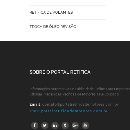
RETÍFICA DE VOLANTES
TROCA DE ÓLEO REVISÃO
SOBRE O PORTAL RETÍFICA
Informações Automotivas e Publicidade Online Para Empresas
Oficinas Mecânicas Retíficas de Motores. Fale Conosco!
Email
:
contato@portalretificademotores.com.br
www.portalretificademotores.com.br