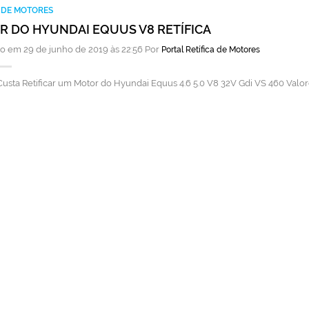
A DE MOTORES
 DO HYUNDAI EQUUS V8 RETÍFICA
o em 29 de junho de 2019 às 22:56 Por
Portal Retífica de Motores
usta Retificar um Motor do Hyundai Equus 4.6 5.0 V8 32V Gdi VS 460 Valo