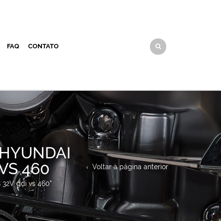
FAQ
CONTATO
 HYUNDAI
 VS 460
Voltar à página anterior
 32V gdi vs 460"