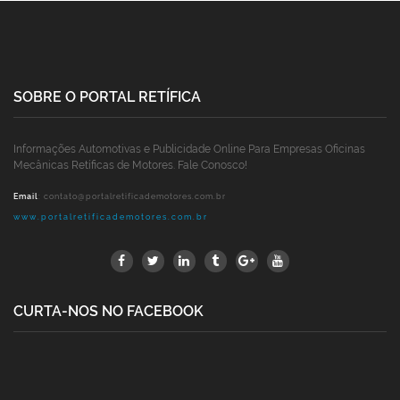
SOBRE O PORTAL RETÍFICA
Informações Automotivas e Publicidade Online Para Empresas Oficinas
Mecânicas Retíficas de Motores. Fale Conosco!
Email
:
contato@portalretificademotores.com.br
www.portalretificademotores.com.br
CURTA-NOS NO FACEBOOK