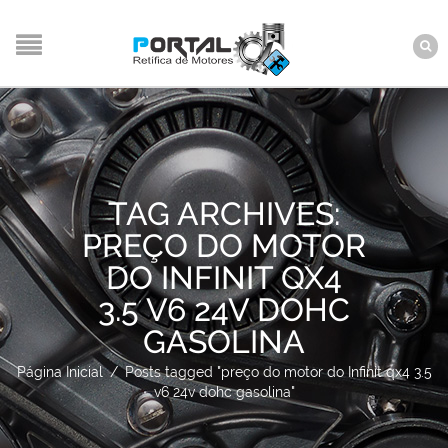
TAG ARCHIVES:
PREÇO DO MOTOR
DO INFINIT QX4
3.5 V6 24V DOHC
GASOLINA
Página Inicial
/
Posts tagged "preço do motor do Infinit qx4 3.5
v6 24v dohc gasolina"