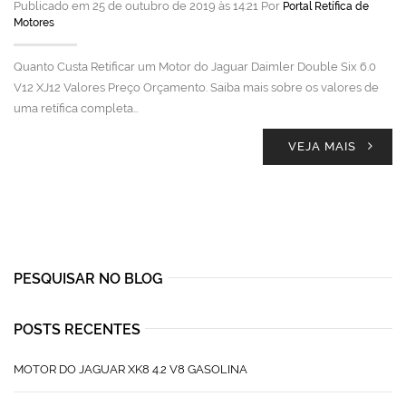
Publicado em 25 de outubro de 2019 às 14:21 Por
Portal Retífica de
Motores
Quanto Custa Retificar um Motor do Jaguar Daimler Double Six 6.0
V12 XJ12 Valores Preço Orçamento. Saiba mais sobre os valores de
uma retífica completa…
VEJA MAIS
PESQUISAR NO BLOG
POSTS RECENTES
MOTOR DO JAGUAR XK8 4.2 V8 GASOLINA