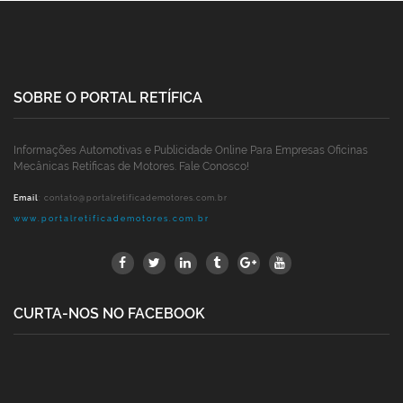
SOBRE O PORTAL RETÍFICA
Informações Automotivas e Publicidade Online Para Empresas Oficinas
Mecânicas Retíficas de Motores. Fale Conosco!
Email
:
contato@portalretificademotores.com.br
www.portalretificademotores.com.br
CURTA-NOS NO FACEBOOK