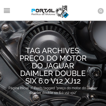
TAG ARCHIVES:
PREÇO DO MOTOR
DO JAGUAR
DAIMLER DOUBLE
SIX 6.0 V12 XJ12
Página Inicial
/
Posts tagged "preço do motor do Jaguar
daimler double six 6.0 v12 xj12"