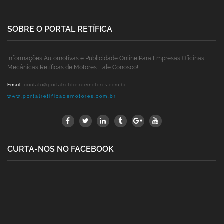
SOBRE O PORTAL RETÍFICA
Informações Automotivas e Publicidade Online Para Empresas Oficinas
Mecânicas Retíficas de Motores. Fale Conosco!
Email
:
contato@portalretificademotores.com.br
www.portalretificademotores.com.br
CURTA-NOS NO FACEBOOK