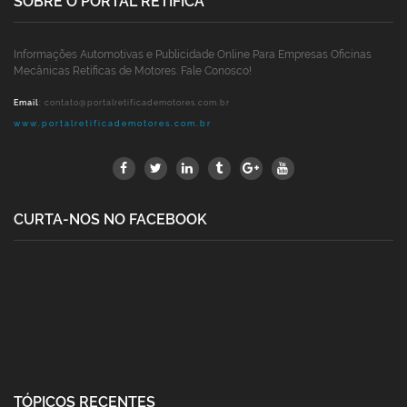
SOBRE O PORTAL RETÍFICA
Informações Automotivas e Publicidade Online Para Empresas Oficinas
Mecânicas Retíficas de Motores. Fale Conosco!
Email
:
contato@portalretificademotores.com.br
www.portalretificademotores.com.br
CURTA-NOS NO FACEBOOK
TÓPICOS RECENTES