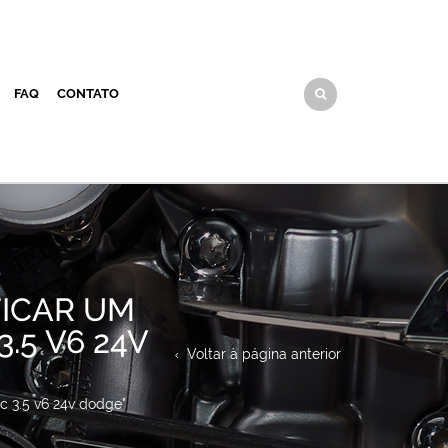
FAQ
CONTATO
FICAR UM
.5 V6 24V
Voltar à página anterior
cc 3.5 v6 24v dodge"