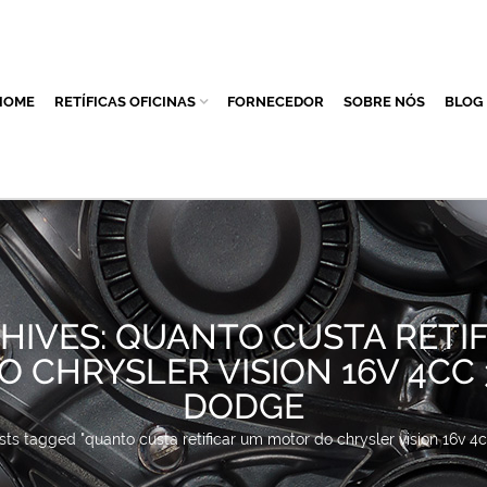
HOME
RETÍFICAS OFICINAS
FORNECEDOR
SOBRE NÓS
BLOG
HIVES: QUANTO CUSTA RETI
 CHRYSLER VISION 16V 4CC 3
DODGE
sts tagged "quanto custa retificar um motor do chrysler vision 16v 4