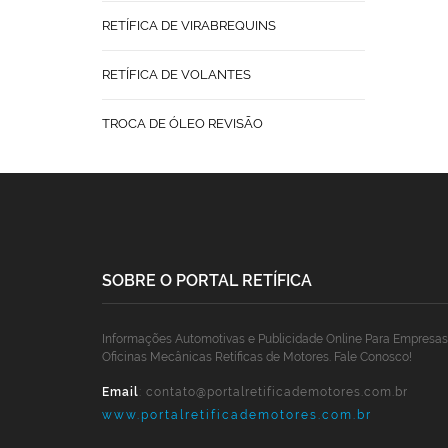
RETÍFICA DE VIRABREQUINS
RETÍFICA DE VOLANTES
TROCA DE ÓLEO REVISÃO
SOBRE O PORTAL RETÍFICA
Informações Automotivas e Publicidade Online Para Empresas
Oficinas Mecânicas Retíficas de Motores. Fale Conosco!
Email
:
contato@portalretificademotores.com.br
www.portalretificademotores.com.br