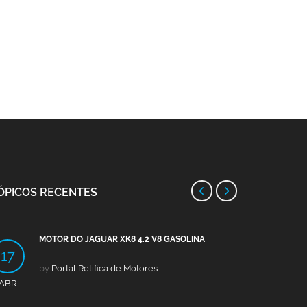
ÓPICOS RECENTES
MOTOR DO JAGUAR XK8 4.2 V8 GASOLINA
MOTO
17
13
by
Portal Retífica de Motores
by
Po
ABR
ABR