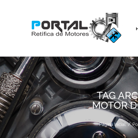
TAG ARC
MOTOR DO
Página Inicial
/
Po