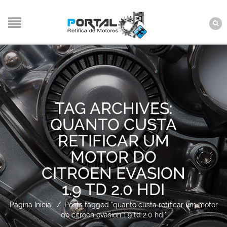
TAG ARCHIVES:
QUANTO CUSTA
RETIFICAR UM
MOTOR DO
CITROEN EVASION
1.9 TD 2.0 HDI
Página Inicial
/
Posts tagged "quanto custa retificar um motor
do citroen evasion 1.9 td 2.0 hdi"