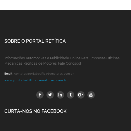
SOBRE O PORTAL RETÍFICA
Informações Automotivas e Publicidade Online Para Empresas Oficinas
Mecânicas Retíficas de Motores. Fale Conosco!
Email
:
contato@portalretificademotores.com.br
www.portalretificademotores.com.br
CURTA-NOS NO FACEBOOK