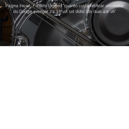
Página Inicial
/
Posts tagged "quanto custa retificar um motor
do Dodge avenger 2.4 3.6 vvt sxt dohc 16v dual 4dr v6"