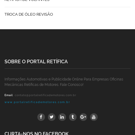
TROCA DE ÓLEO REVISÃO
SOBRE O PORTAL RETÍFICA
Informações Automotivas e Publicidade Online Para Empresas Oficinas
Mecânicas Retíficas de Motores. Fale Conosco!
Email
:
contato@portalretificademotores.com.br
www.portalretificademotores.com.br
CURTA-NOS NO FACEBOOK