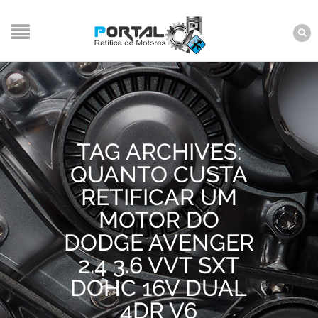
TAG ARCHIVES:
QUANTO CUSTA
RETIFICAR UM
MOTOR DO
DODGE AVENGER
2.4 3.6 VVT SXT
DOHC 16V DUAL
4DR V6