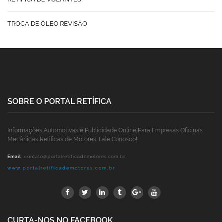
TROCA DE ÓLEO REVISÃO
SOBRE O PORTAL RETÍFICA
Informações Automotivas e Publicidade Online Para Empresas Oficinas
Mecânicas Retíficas de Motores. Fale Conosco!
Email
:
contato@portalretificademotores.com.br
www.portalretificademotores.com.br
CURTA-NOS NO FACEBOOK