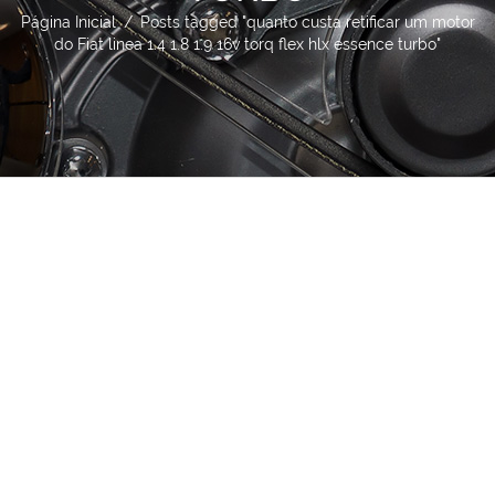
Página Inicial
/
Posts tagged "quanto custa retificar um motor
do Fiat linea 1.4 1.8 1.9 16v torq flex hlx essence turbo"