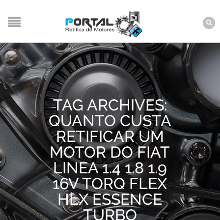
TAG ARCHIVES:
QUANTO CUSTA
RETIFICAR UM
MOTOR DO FIAT
LINEA 1.4 1.8 1.9
16V TORQ FLEX
HLX ESSENCE
TURBO