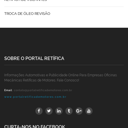
TROCA DE ÓLEO REVISÃO
SOBRE O PORTAL RETÍFICA
Informações Automotivas e Publicidade Online Para Empresas Oficinas
Mecânicas Retíficas de Motores. Fale Conosco!
Email
:
contato@portalretificademotores.com.br
www.portalretificademotores.com.br
CURTA-NOS NO FACEBOOK