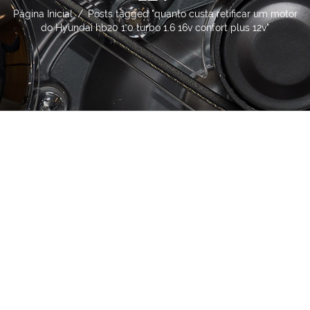
Página Inicial
/
Posts tagged "quanto custa retificar um motor
do Hyundai hb20 1.0 turbo 1.6 16v confort plus 12v"