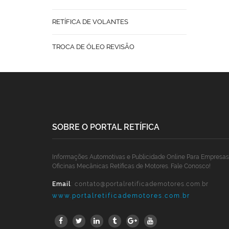
RETÍFICA DE VOLANTES
TROCA DE ÓLEO REVISÃO
SOBRE O PORTAL RETÍFICA
Informações Automotivas e Publicidade Online Para Empresas
Oficinas Mecânicas Retíficas de Motores. Fale Conosco!
Email
:
contato@portalretificademotores.com.br
www.portalretificademotores.com.br