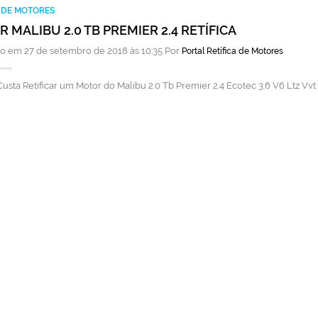
A DE MOTORES
 MALIBU 2.0 TB PREMIER 2.4 RETÍFICA
o em 27 de setembro de 2018 às 10:35 Por
Portal Retífica de Motores
usta Retificar um Motor do Malibu 2.0 Tb Premier 2.4 Ecotec 3.6 V6 Ltz Vv