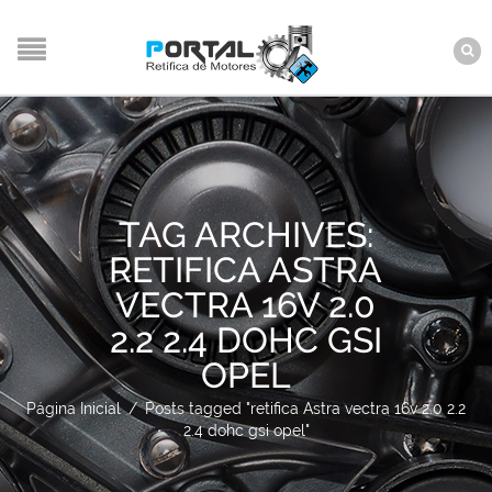
TAG ARCHIVES:
RETIFICA ASTRA
VECTRA 16V 2.0
2.2 2.4 DOHC GSI
OPEL
Página Inicial
/
Posts tagged "retifica Astra vectra 16v 2.0 2.2
2.4 dohc gsi opel"