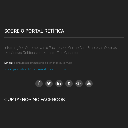
SOBRE O PORTAL RETÍFICA
Informações Automotivas e Publicidade Online Para Empresas Oficinas
Mecânicas Retíficas de Motores. Fale Conosco!
Email
:
contato@portalretificademotores.com.br
www.portalretificademotores.com.br
CURTA-NOS NO FACEBOOK