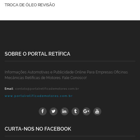
TROCA DE ÓLEO REVISÃO
SOBRE O PORTAL RETÍFICA
Informações Automotivas e Publicidade Online Para Empresas Oficinas
Mecânicas Retíficas de Motores. Fale Conosco!
Email
:
contato@portalretificademotores.com.br
www.portalretificademotores.com.br
CURTA-NOS NO FACEBOOK