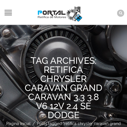
TAG ARCHIVES:
RETIFICA
CHRYSLER
CARAVAN GRAND
CARAVAN 3.3 3.8
V6 12V 2.4 SE
DODGE
Página Inicial
/
Posts tagged "retifica chrysler caravan grand