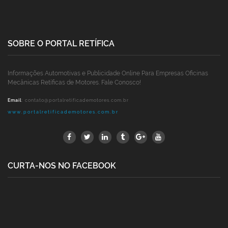
SOBRE O PORTAL RETÍFICA
Informações Automotivas e Publicidade Online Para Empresas Oficinas
Mecânicas Retíficas de Motores. Fale Conosco!
Email
:
contato@portalretificademotores.com.br
www.portalretificademotores.com.br
CURTA-NOS NO FACEBOOK