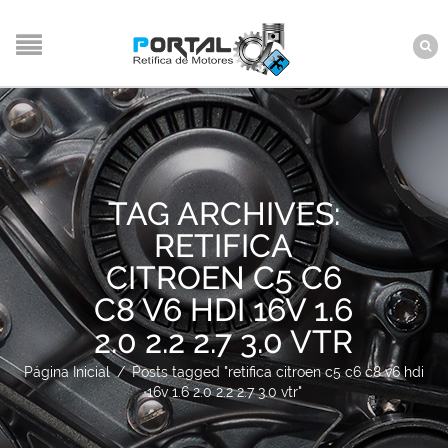
TAG ARCHIVES:
RETIFICA
CITROEN C5 C6
C8 V6 HDI 16V 1.6
2.0 2.2 2.7 3.0 VTR
Página Inicial
/
Posts tagged "retifica citroen c5 c6 c8 v6 hdi
16v 1.6 2.0 2.2 2.7 3.0 vtr"