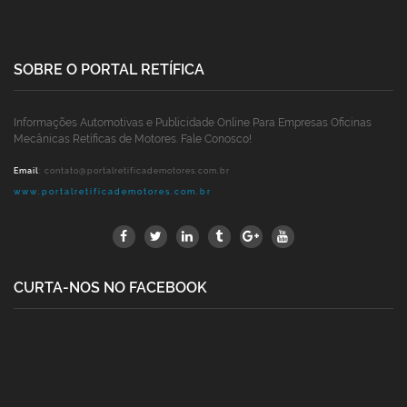
SOBRE O PORTAL RETÍFICA
Informações Automotivas e Publicidade Online Para Empresas Oficinas
Mecânicas Retíficas de Motores. Fale Conosco!
Email
:
contato@portalretificademotores.com.br
www.portalretificademotores.com.br
CURTA-NOS NO FACEBOOK