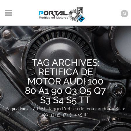
TAG ARCHIVES:
RETIFICA DE
MOTOR AUDI 100
80 A1 90 Q3 Q5 Q7
S3 S4 S5 TT
Página Inicial
/
Posts tagged "retifica de motor audi 100 80 a1
90 q3 q5 q7 s3 s4 s5 tt"