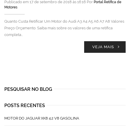
Publicado em 17 de setembro de 2018 às 16:16 Por
Portal Retífica de
Motores
Quanto Custa Retificar Um Motor do Audi A3 A4 A5 A6 A7 A8 Valores
Preço Orçamento. Saiba mais sobre os valores de uma retífica
completa…
VEJA MAIS
PESQUISAR NO BLOG
POSTS RECENTES
MOTOR DO JAGUAR XK8 4.2 V8 GASOLINA