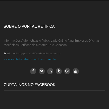
SOBRE O PORTAL RETÍFICA
Informações Automotivas e Publicidade Online Para Empresas Oficinas
Mecânicas Retíficas de Motores. Fale Conosco!
Email
:
contato@portalretificademotores.com.br
www.portalretificademotores.com.br
CURTA-NOS NO FACEBOOK