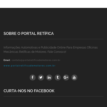
SOBRE O PORTAL RETÍFICA
Informações Automotivas e Publicidade Online Para Empresas Oficinas
Mecânicas Retíficas de Motores. Fale Conosco!
Email
:
contato@portalretificademotores.com.br
www.portalretificademotores.com.br
CURTA-NOS NO FACEBOOK