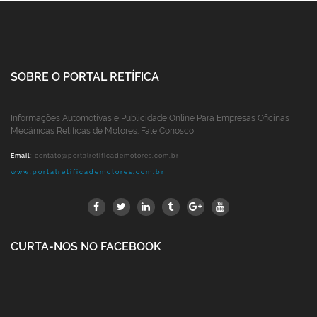
SOBRE O PORTAL RETÍFICA
Informações Automotivas e Publicidade Online Para Empresas Oficinas
Mecânicas Retíficas de Motores. Fale Conosco!
Email
:
contato@portalretificademotores.com.br
www.portalretificademotores.com.br
CURTA-NOS NO FACEBOOK