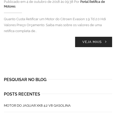
Publicado em 4 de outubro de 2018 às 09:38 Por
Portal Retífica de
Motores
Quanto Custa Retificar um Motor do Citroen Evasion 1.9 Td 2.0 Hdi
Valores Preço Orçamento. Saiba mais sobre os valores de uma
retífica completa de…
VEJA MAIS
PESQUISAR NO BLOG
POSTS RECENTES
MOTOR DO JAGUAR XK8 4.2 V8 GASOLINA