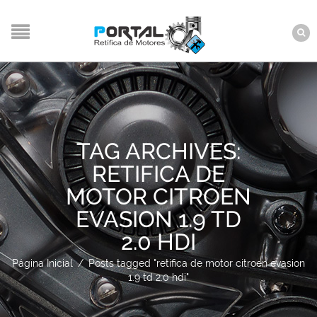
TAG ARCHIVES:
RETIFICA DE
MOTOR CITROEN
EVASION 1.9 TD
2.0 HDI
Página Inicial
/
Posts tagged "retifica de motor citroen evasion
1.9 td 2.0 hdi"