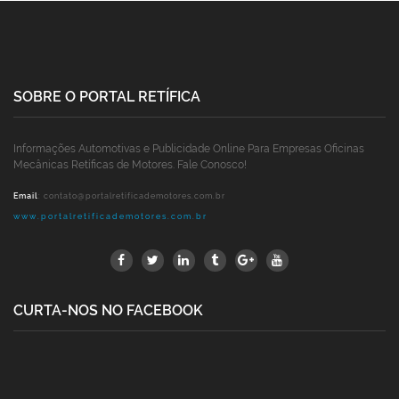
SOBRE O PORTAL RETÍFICA
Informações Automotivas e Publicidade Online Para Empresas Oficinas
Mecânicas Retíficas de Motores. Fale Conosco!
Email
:
contato@portalretificademotores.com.br
www.portalretificademotores.com.br
CURTA-NOS NO FACEBOOK