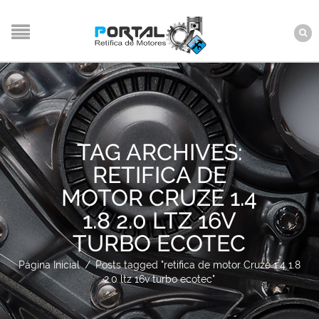
TAG ARCHIVES:
RETIFICA DE
MOTOR CRUZE 1.4
1.8 2.0 LTZ 16V
TURBO ECOTEC
Página Inicial
/
Posts tagged "retifica de motor Cruze 1.4 1.8
2.0 ltz 16v turbo ecotec"