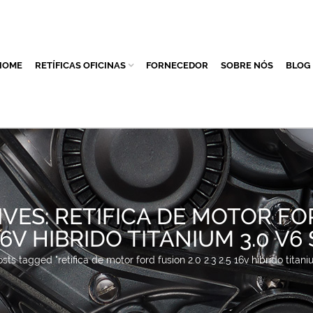
HOME
RETÍFICAS OFICINAS
FORNECEDOR
SOBRE NÓS
BLOG
VES: RETIFICA DE MOTOR F
5 16V HIBRIDO TITANIUM 3.0 V
sts tagged "retifica de motor ford fusion 2.0 2.3 2.5 16v hibrido titani