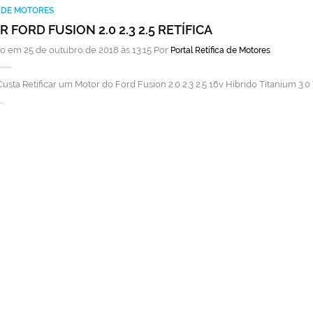
A DE MOTORES
 FORD FUSION 2.0 2.3 2.5 RETÍFICA
o em 25 de outubro de 2018 às 13:15 Por
Portal Retífica de Motores
usta Retificar um Motor do Ford Fusion 2.0 2.3 2.5 16v Híbrido Titanium 3
…