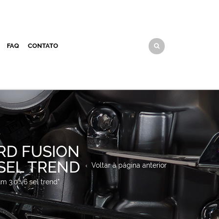
FAQ
CONTATO
ORD FUSION
6 SEL TREND
Voltar à página anterior
um 3.0 v6 sel trend"