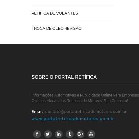
RETÍFICA DE VOLANTES
TROCA DE ÓLEO REVISÃO
SOBRE O PORTAL RETÍFICA
Informações Automotivas e Publicidade Online Para Empresas
Oficinas Mecânicas Retíficas de Motores. Fale Conosco!
Email
:
contato@portalretificademotores.com.br
www.portalretificademotores.com.br