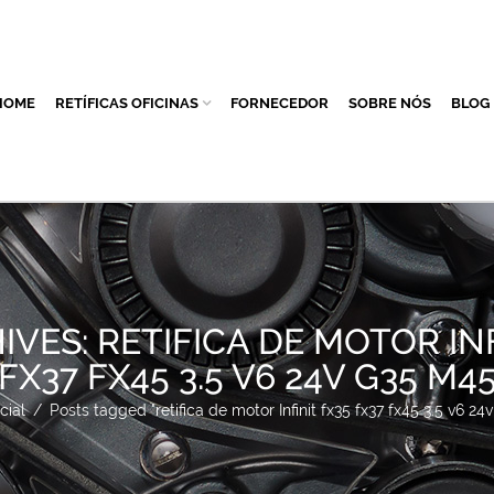
HOME
RETÍFICAS OFICINAS
FORNECEDOR
SOBRE NÓS
BLOG
IVES: RETIFICA DE MOTOR INF
FX37 FX45 3.5 V6 24V G35 M4
cial
/
Posts tagged "retifica de motor Infinit fx35 fx37 fx45 3.5 v6 2