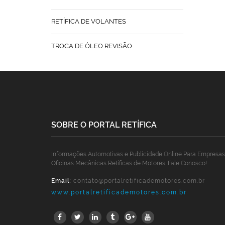
RETÍFICA DE VOLANTES
TROCA DE ÓLEO REVISÃO
SOBRE O PORTAL RETÍFICA
Informações Automotivas e Publicidade Online Para Empresas
Oficinas Mecânicas Retíficas de Motores. Fale Conosco!
Email
:
contato@portalretificademotores.com.br
www.portalretificademotores.com.br