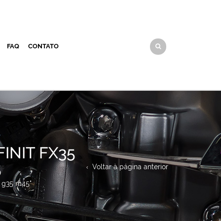
FAQ
CONTATO
INIT FX35
5
Voltar à página anterior
4v g35 m45"