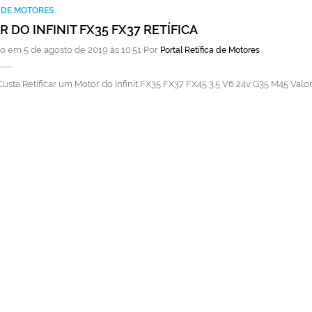
A DE MOTORES
 DO INFINIT FX35 FX37 RETÍFICA
o em 5 de agosto de 2019 às 10:51 Por
Portal Retífica de Motores
usta Retificar um Motor do Infinit FX35 FX37 FX45 3.5 V6 24v G35 M45 Val