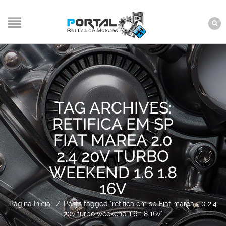
TAG ARCHIVES:
RETIFICA EM SP
FIAT MAREA 2.0
2.4 20V TURBO
WEEKEND 1.6 1.8
16V
Página Inicial
/
Posts tagged "retifica em sp Fiat marea 2.0 2.4
20v turbo weekend 1.6 1.8 16v"