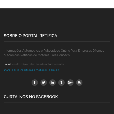
SOBRE O PORTAL RETÍFICA
Informações Automotivas e Publicidade Online Para Empresas Oficinas
Mecânicas Retíficas de Motores. Fale Conosco!
Email
:
contato@portalretificademotores.com.br
www.portalretificademotores.com.br
CURTA-NOS NO FACEBOOK