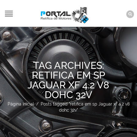
TAG ARCHIVES:
RETIFICA EM SP
JAGUAR XF 4.2 V8
DOHC 32V
Página Inicial
/
Posts tagged "retifica em sp Jaguar xf 4.2 v8
dohc 32v"