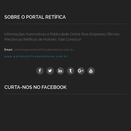
SOBRE O PORTAL RETÍFICA
Informações Automotivas e Publicidade Online Para Empresas Oficinas
Mecânicas Retíficas de Motores. Fale Conosco!
Email
:
contato@portalretificademotores.com.br
www.portalretificademotores.com.br
CURTA-NOS NO FACEBOOK