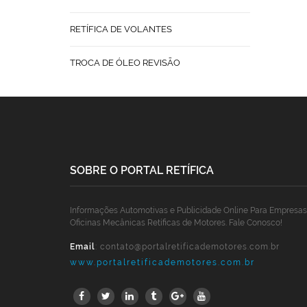
RETÍFICA DE VOLANTES
TROCA DE ÓLEO REVISÃO
SOBRE O PORTAL RETÍFICA
Informações Automotivas e Publicidade Online Para Empresas
Oficinas Mecânicas Retíficas de Motores. Fale Conosco!
Email
:
contato@portalretificademotores.com.br
www.portalretificademotores.com.br