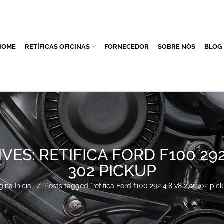
HOME
RETÍFICAS OFICINAS
FORNECEDOR
SOBRE NÓS
BLOG
VES: RETIFICA FORD F100 292 
302 PICKUP
ina Inicial
/
Posts tagged "retifica Ford f100 292 4.8 v8 272 302 pic