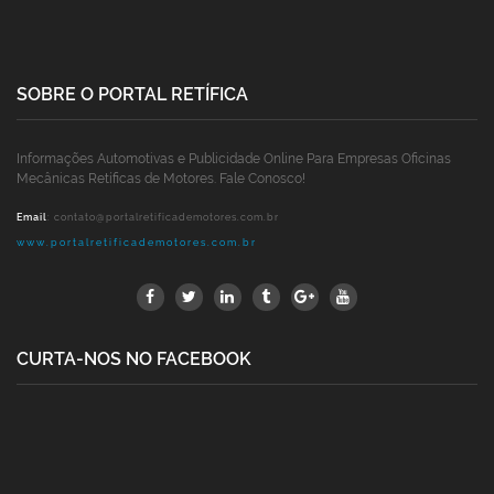
SOBRE O PORTAL RETÍFICA
Informações Automotivas e Publicidade Online Para Empresas Oficinas
Mecânicas Retíficas de Motores. Fale Conosco!
Email
:
contato@portalretificademotores.com.br
www.portalretificademotores.com.br
CURTA-NOS NO FACEBOOK