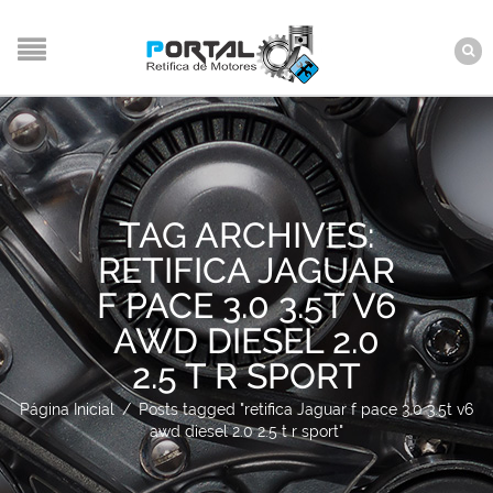
TAG ARCHIVES:
RETIFICA JAGUAR
F PACE 3.0 3.5T V6
AWD DIESEL 2.0
2.5 T R SPORT
Página Inicial
/
Posts tagged "retifica Jaguar f pace 3.0 3.5t v6
awd diesel 2.0 2.5 t r sport"