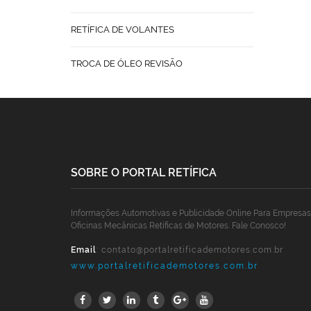
RETÍFICA DE VOLANTES
TROCA DE ÓLEO REVISÃO
SOBRE O PORTAL RETÍFICA
Informações Automotivas e Publicidade Online Para Empresas
Oficinas Mecânicas Retíficas de Motores. Fale Conosco!
Email
:
contato@portalretificademotores.com.br
www.portalretificademotores.com.br