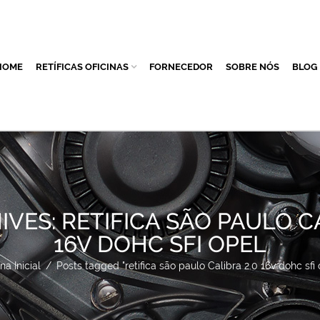
HOME
RETÍFICAS OFICINAS
FORNECEDOR
SOBRE NÓS
BLOG
IVES: RETIFICA SÃO PAULO CA
16V DOHC SFI OPEL
na Inicial
/
Posts tagged "retifica são paulo Calibra 2.0 16v dohc sfi 