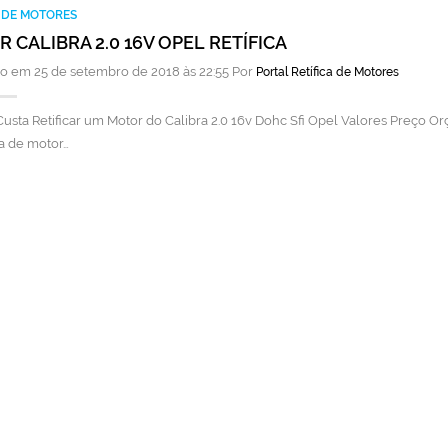
A DE MOTORES
 CALIBRA 2.0 16V OPEL RETÍFICA
o em 25 de setembro de 2018 às 22:55 Por
Portal Retífica de Motores
usta Retificar um Motor do Calibra 2.0 16v Dohc Sfi Opel Valores Preço Or
a de motor…