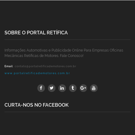
SOBRE O PORTAL RETÍFICA
Informações Automotivas e Publicidade Online Para Empresas Oficinas
Mecânicas Retíficas de Motores. Fale Conosco!
Email
:
contato@portalretificademotores.com.br
www.portalretificademotores.com.br
CURTA-NOS NO FACEBOOK