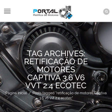
TAG ARCHIVES:
RETIFICAÇÃO DE
MOTORES
CAPTIVA 3.6 V6
VVT 2.4 ECOTEC
Página Inicial
/
Posts tagged "retificação de motores Captiva
3.6 v6 vvt 2.4 ecotec"