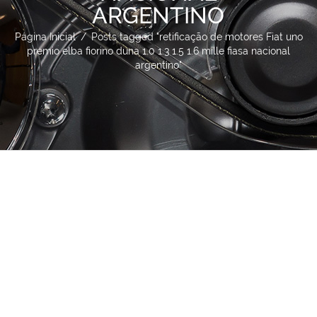
ARGENTINO
Página Inicial
/
Posts tagged "retificação de motores Fiat uno
premio elba fiorino duna 1.0 1.3 1.5 1.6 mille fiasa nacional
argentino"