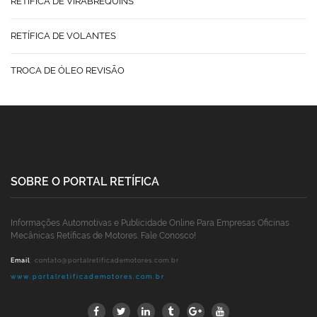
RETÍFICA DE VIRABREQUINS
RETÍFICA DE VOLANTES
TROCA DE ÓLEO REVISÃO
SOBRE O PORTAL RETÍFICA
Informações Automotivas e Publicidade Online Para Empresas Oficinas
Mecânicas Retíficas de Motores. Fale Conosco!
Email
:
contato@portalretificademotores.com.br
www.portalretificademotores.com.br