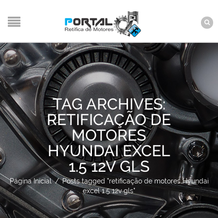
TAG ARCHIVES:
RETIFICAÇÃO DE
MOTORES
HYUNDAI EXCEL
1.5 12V GLS
Página Inicial
/
Posts tagged "retificação de motores Hyundai
excel 1.5 12v gls"