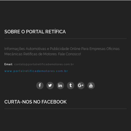
SOBRE O PORTAL RETÍFICA
Informações Automotivas e Publicidade Online Para Empresas Oficinas
Mecânicas Retíficas de Motores. Fale Conosco!
Email
:
contato@portalretificademotores.com.br
www.portalretificademotores.com.br
CURTA-NOS NO FACEBOOK