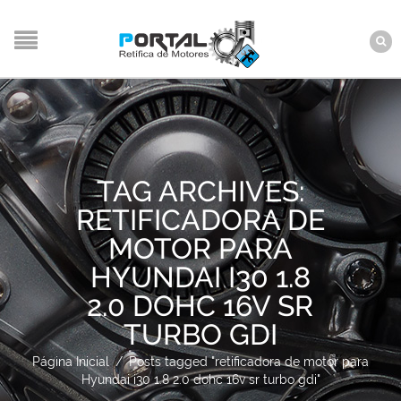
TAG ARCHIVES:
RETIFICADORA DE
MOTOR PARA
HYUNDAI I30 1.8
2.0 DOHC 16V SR
TURBO GDI
Página Inicial
/
Posts tagged "retificadora de motor para
Hyundai i30 1.8 2.0 dohc 16v sr turbo gdi"