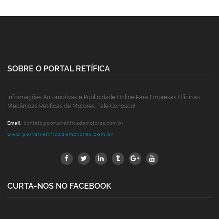
SOBRE O PORTAL RETÍFICA
Informações Automotivas e Publicidade Online Para Empresas Oficinas
Mecânicas Retíficas de Motores. Fale Conosco!
Email
:
contato@portalretificademotores.com.br
www.portalretificademotores.com.br
CURTA-NOS NO FACEBOOK