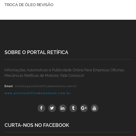
TROCA DE ÓLEO REVISÃO
SOBRE O PORTAL RETÍFICA
Informações Automotivas e Publicidade Online Para Empresas Oficinas
Mecânicas Retíficas de Motores. Fale Conosco!
Email
:
contato@portalretificademotores.com.br
www.portalretificademotores.com.br
CURTA-NOS NO FACEBOOK