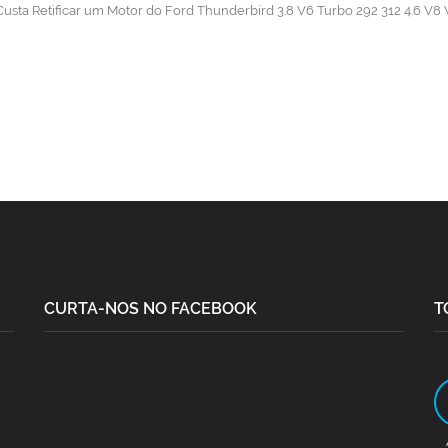
usta Retificar um Motor do Ford Thunderbird 3.8 V6 Turbo 292 312 4.6 V8 
CURTA-NOS NO FACEBOOK
T