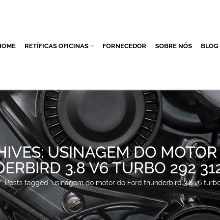
HOME
RETÍFICAS OFICINAS
FORNECEDOR
SOBRE NÓS
BLOG
HIVES: USINAGEM DO MOTOR
RBIRD 3.8 V6 TURBO 292 312
/
Posts tagged "usinagem do motor do Ford thunderbird 3.8 v6 turbo 