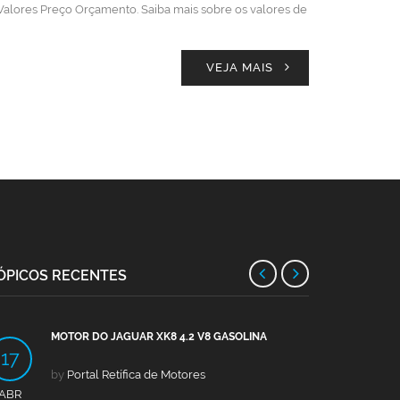
Valores Preço Orçamento. Saiba mais sobre os valores de
VEJA MAIS
ÓPICOS RECENTES
MOTOR DO JAGUAR XK8 4.2 V8 GASOLINA
MOTO
17
13
by
Portal Retífica de Motores
by
Po
ABR
ABR