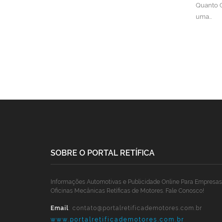
Quanto C
uma…
SOBRE O PORTAL RETÍFICA
Informações Automotivas e Publicidade Online Para Empresas
Oficinas Mecânicas Retíficas de Motores. Fale Conosco!
Email
:
contato@portalretificademotores.com.br
www.portalretificademotores.com.br