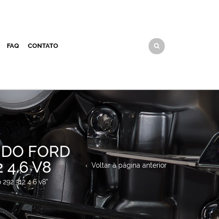
FAQ
CONTATO
 DO FORD
 4.6 V8
Voltar à página anterior
292 312 4.6 v8"