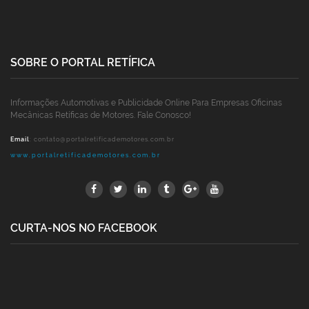
SOBRE O PORTAL RETÍFICA
Informações Automotivas e Publicidade Online Para Empresas Oficinas
Mecânicas Retíficas de Motores. Fale Conosco!
Email
:
contato@portalretificademotores.com.br
www.portalretificademotores.com.br
CURTA-NOS NO FACEBOOK