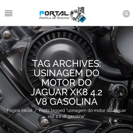
TAG ARCHIVES:
USINAGEM DO
MOTOR DO
JAGUAR XK8 4.2
V8 GASOLINA
Página Inicial
/
Posts tagged "usinagem do motor do Jaguar
xk8 4.2 v8 gasolina"