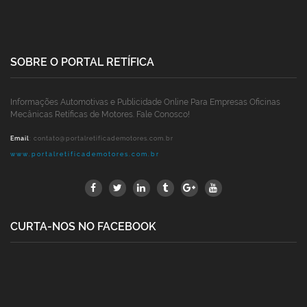
SOBRE O PORTAL RETÍFICA
Informações Automotivas e Publicidade Online Para Empresas Oficinas
Mecânicas Retíficas de Motores. Fale Conosco!
Email
:
contato@portalretificademotores.com.br
www.portalretificademotores.com.br
CURTA-NOS NO FACEBOOK