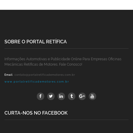
SOBRE O PORTAL RETÍFICA
Informações Automotivas e Publicidade Online Para Empresas Oficinas
Mecânicas Retíficas de Motores. Fale Conosco!
Email
:
contato@portalretificademotores.com.br
www.portalretificademotores.com.br
CURTA-NOS NO FACEBOOK