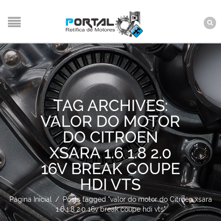
TAG ARCHIVES:
VALOR DO MOTOR
DO CITROEN
XSARA 1.6 1.8 2.0
16V BREAK COUPE
HDI VTS
Página Inicial
/
Posts tagged "valor do motor do Citroen xsara
1.6 1.8 2.0 16v break coupe hdi vts"