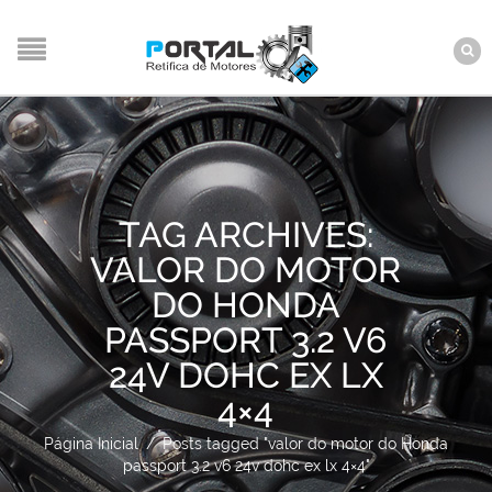
TAG ARCHIVES:
VALOR DO MOTOR
DO HONDA
PASSPORT 3.2 V6
24V DOHC EX LX
4×4
Página Inicial
/
Posts tagged "valor do motor do Honda
passport 3.2 v6 24v dohc ex lx 4×4"