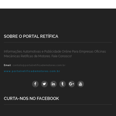
SOBRE O PORTAL RETÍFICA
Informações Automotivas e Publicidade Online Para Empresas Oficinas
Mecânicas Retíficas de Motores. Fale Conosco!
Email
:
contato@portalretificademotores.com.br
www.portalretificademotores.com.br
CURTA-NOS NO FACEBOOK