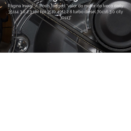
Página Inicial
/
Posts tagged "valor do motor do Iveco daily
35s14 3.0 2.3 16v hpi 3510 4912 2.8 turbo diesel 70c16 3.0 city
30s13"