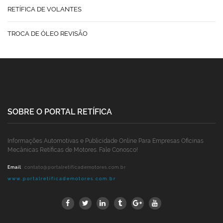
RETÍFICA DE VOLANTES
TROCA DE ÓLEO REVISÃO
SOBRE O PORTAL RETÍFICA
Informações Automotivas e Publicidade Online Para Empresas Oficinas
Mecânicas Retíficas de Motores. Fale Conosco!
Email
:
contato@portalretificademotores.com.br
www.portalretificademotores.com.br