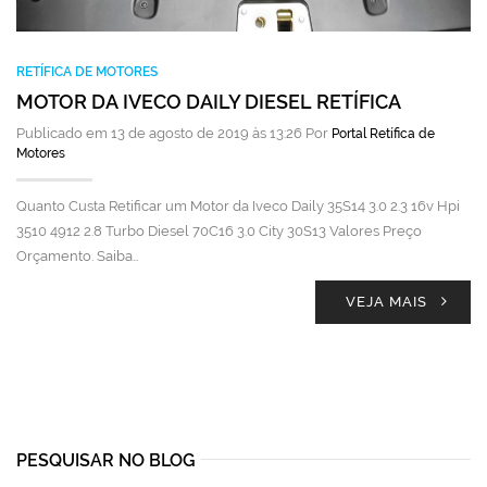
RETÍFICA DE MOTORES
MOTOR DA IVECO DAILY DIESEL RETÍFICA
Publicado em 13 de agosto de 2019 às 13:26 Por
Portal Retífica de
Motores
Quanto Custa Retificar um Motor da Iveco Daily 35S14 3.0 2.3 16v Hpi
3510 4912 2.8 Turbo Diesel 70C16 3.0 City 30S13 Valores Preço
Orçamento. Saiba…
VEJA MAIS
PESQUISAR NO BLOG