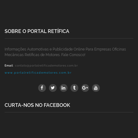
SOBRE O PORTAL RETÍFICA
Informações Automotivas e Publicidade Online Para Empresas Oficinas
Mecânicas Retíficas de Motores. Fale Conosco!
Email
:
contato@portalretificademotores.com.br
www.portalretificademotores.com.br
CURTA-NOS NO FACEBOOK