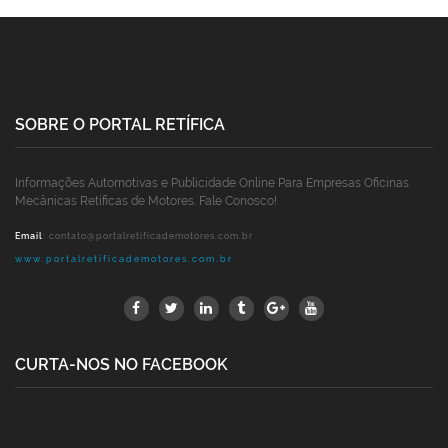
SOBRE O PORTAL RETÍFICA
Informações Automotivas e Publicidade Online Para Empresas Oficinas
Mecânicas Retíficas de Motores. Fale Conosco!
Email
:
contato@portalretificademotores.com.br
www.portalretificademotores.com.br
CURTA-NOS NO FACEBOOK