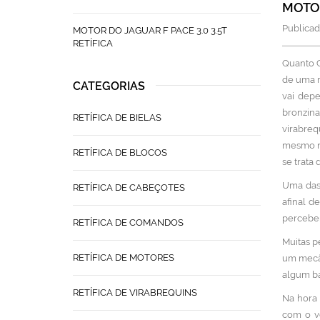
MOTOR
Publicad
MOTOR DO JAGUAR F PACE 3.0 3.5T
RETÍFICA
Quanto C
de uma r
CATEGORIAS
vai depe
bronzina
RETÍFICA DE BIELAS
virabreq
mesmo nu
RETÍFICA DE BLOCOS
se trata
Uma das 
RETÍFICA DE CABEÇOTES
afinal d
perceber
RETÍFICA DE COMANDOS
Muitas p
RETÍFICA DE MOTORES
um mecân
algum ba
RETÍFICA DE VIRABREQUINS
Na hora 
com o ve