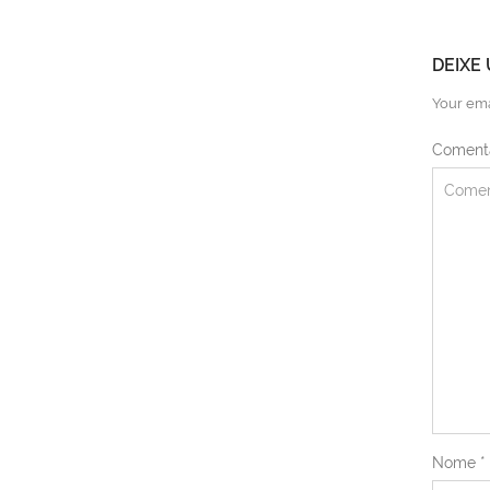
DEIXE
Your ema
Coment
Nome
*