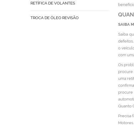
RETÍFICA DE VOLANTES
benefíci
QUANT
TROCA DE ÓLEO REVISÃO
SAIBA 
Saiba qu
defeitos
o veícul
com uma
Os probl
procure 
uma retí
confirma
procure 
automoti
Quanto C
Precisa 
Motores.