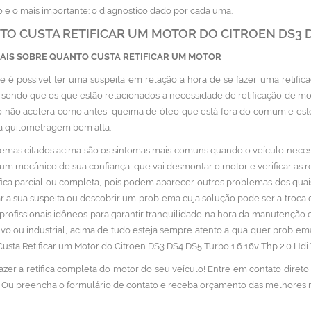
o e o mais importante: o diagnostico dado por cada uma.
O CUSTA RETIFICAR UM MOTOR DO CITROEN DS3 DS4
MAIS SOBRE QUANTO CUSTA RETIFICAR UM MOTOR
e é possível ter uma suspeita em relação a hora de se fazer uma retifi
, sendo que os que estão relacionados a necessidade de retificação de m
o não acelera como antes, queima de óleo que está fora do comum e es
 quilometragem bem alta.
emas citados acima são os sintomas mais comuns quando o veículo necessi
um mecânico de sua confiança, que vai desmontar o motor e verificar as 
fica parcial ou completa, pois podem aparecer outros problemas dos qua
r a sua suspeita ou descobrir um problema cuja solução pode ser a troca 
profissionais idôneos para garantir tranquilidade na hora da manutenção e 
vo ou industrial, acima de tudo esteja sempre atento a qualquer problem
usta Retificar um Motor do Citroen DS3 DS4 DS5 Turbo 1.6 16v Thp 2.0 Hd
fazer a retífica completa do motor do seu veículo! Entre em contato diret
 Ou preencha o formulário de contato e receba orçamento das melhores re