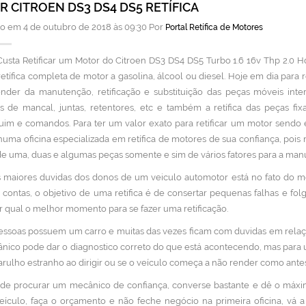
 CITROEN DS3 DS4 DS5 RETÍFICA
o em 4 de outubro de 2018 às 09:30 Por
Portal Retífica de Motores
usta Retificar um Motor do Citroen DS3 DS4 DS5 Turbo 1.6 16v Thp 2.0 H
etífica completa de motor a gasolina, álcool ou diesel. Hoje em dia para 
nder da manutenção, retificação e substituição das peças móveis inte
s de mancal, juntas, retentores, etc e também a retífica das peças f
uim e comandos. Para ter um valor exato para retificar um motor sendo e
ma oficina especializada em retífica de motores de sua confiança, pois
 de uma, duas e algumas peças somente e sim de vários fatores para a manu
maiores duvidas dos donos de um veiculo automotor está no fato do mo
e contas, o objetivo de uma retifica é de consertar pequenas falhas e f
 qual o melhor momento para se fazer uma retificação.
essoas possuem um carro e muitas das vezes ficam com duvidas em rela
ico pode dar o diagnostico correto do que está acontecendo, mas para 
rulho estranho ao dirigir ou se o veículo começa a não render como antes
de procurar um mecânico de confiança, converse bastante e dê o máxi
ículo, faça o orçamento e não feche negócio na primeira oficina, vá 