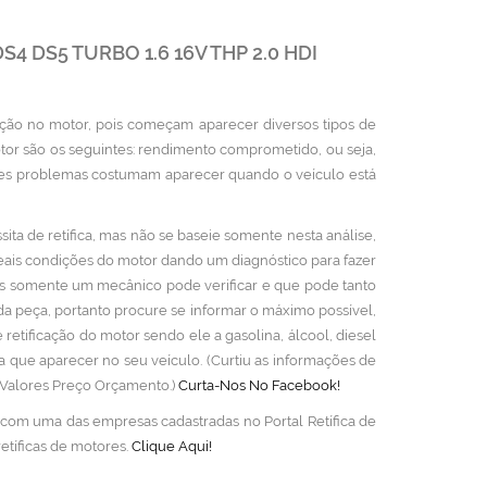
 DS5 TURBO 1.6 16V THP 2.0 HDI
cação no motor, pois começam aparecer diversos tipos de
otor são os seguintes: rendimento comprometido, ou seja,
tes problemas costumam aparecer quando o veículo está
ta de retífica, mas não se baseie somente nesta análise,
reais condições do motor dando um diagnóstico para fazer
is somente um mecânico pode verificar e que pode tanto
da peça, portanto procure se informar o máximo possível,
retificação do motor sendo ele a gasolina, álcool, diesel
a que aparecer no seu veículo. (Curtiu as informações de
i Valores Preço Orçamento.)
Curta-Nos No Facebook!
o com uma das empresas cadastradas no Portal Retífica de
tíficas de motores.
Clique Aqui!