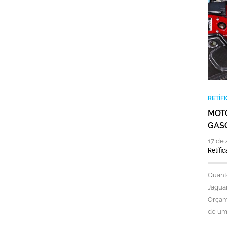
RETÍF
MOTO
GAS
17 de 
Retífi
Quanto
Jaguar
Orçame
de uma