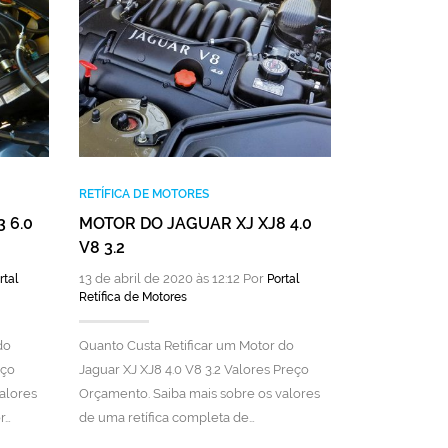
RETÍFICA DE 
MOTOR DO 
6CC
9 de abril de 
Retífica de Mot
Quanto Custa 
RETÍFICA DE MOTORES
Jaguar XJ XJ6
 6.0
MOTOR DO JAGUAR XJ XJ8 4.0
Preço Orçamen
V8 3.2
valores de uma
13 de abril de 2020 às 12:12 Por
rtal
Portal
Retífica de Motores
do
Quanto Custa Retificar um Motor do
eço
Jaguar XJ XJ8 4.0 V8 3.2 Valores Preço
alores
Orçamento. Saiba mais sobre os valores
r…
de uma retífica completa de…