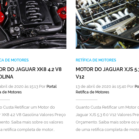
ICA DE MOTORES
RETÍFICA DE MOTORES
R DO JAGUAR XK8 4.2 V8
MOTOR DO JAGUAR XJS 5.3
OLINA
V12
abril de 2020 às 15:13 Por
13 de abril de 2020 às 15:40 Por
Portal
Po
ca de Motores
Retífica de Motores
 Custa Retificar um Motor do
Quanto Custa Retificar um Motor 
 XK8 4.2 V8 Gasolina Valores Preço
Jaguar XJS 5.3 6.0 V12 Valores Pr
nto. Saiba mais sobre os valores
Orçamento. Saiba mais sobre os v
 retífica completa de motor…
de uma retífica completa de moto