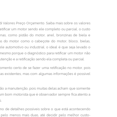
di Valores Preço Orçamento. Saiba mais sobre os valores
retificar um motor sendo ele completo ou parcial, o custo
rnas, como pistão do motor, anel, bronzinas de biela e
ixas do motor como o cabeçote do motor, bloco, bielas,
le automotivo ou industrial, o ideal é que seja levado o
 mesmo porque o diagnóstico para retificar um motor não
tenção e a retificação sendo ela completa ou parcial.
mento certo de se fazer uma retificação no motor, pois
olgas existentes, mas com algumas informações é possível
ção a manutenção, pois muitas delas acham que somente
um bom motorista que é observador sempre fica atento a
.
mo de detalhes possíveis sobre o que está acontecendo
a pelo menos mais duas, até decidir pelo melhor custo-