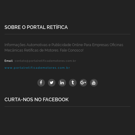
SOBRE O PORTAL RETÍFICA
Informações Automotivas e Publicidade Online Para Empresas Oficinas
Mecânicas Retíficas de Motores. Fale Conosco!
Email
:
contato@portalretificademotores.com.br
www.portalretificademotores.com.br
CURTA-NOS NO FACEBOOK