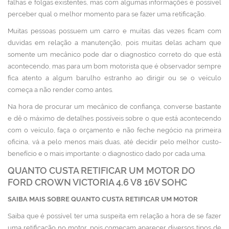
falhas e folgas existentes, mas com algumas informações é possível
perceber qual o melhor momento para se fazer uma retificação.
Muitas pessoas possuem um carro e muitas das vezes ficam com
duvidas em relação a manutenção, pois muitas delas acham que
somente um mecânico pode dar o diagnostico correto do que está
acontecendo, mas para um bom motorista que é observador sempre
fica atento a algum barulho estranho ao dirigir ou se o veículo
começa a não render como antes.
Na hora de procurar um mecânico de confiança, converse bastante
e dê o máximo de detalhes possíveis sobre o que está acontecendo
com o veículo, faça o orçamento e não feche negócio na primeira
oficina, vá a pelo menos mais duas, até decidir pelo melhor custo-
benefício e o mais importante: o diagnostico dado por cada uma.
QUANTO CUSTA RETIFICAR UM MOTOR DO
FORD CROWN VICTORIA 4.6 V8 16V SOHC
SAIBA MAIS SOBRE QUANTO CUSTA RETIFICAR UM MOTOR
Saiba que é possível ter uma suspeita em relação a hora de se fazer
uma retificação no motor, pois começam aparecer diversos tipos de