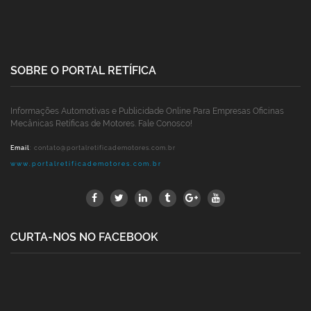
SOBRE O PORTAL RETÍFICA
Informações Automotivas e Publicidade Online Para Empresas Oficinas
Mecânicas Retíficas de Motores. Fale Conosco!
Email
:
contato@portalretificademotores.com.br
www.portalretificademotores.com.br
CURTA-NOS NO FACEBOOK