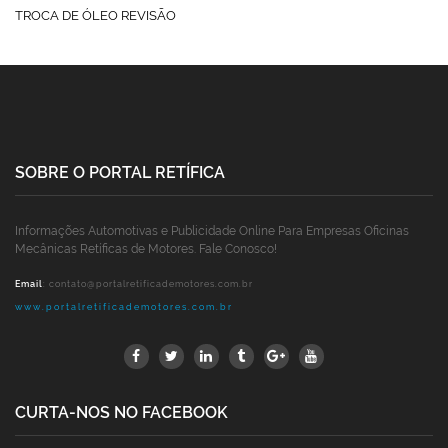
TROCA DE ÓLEO REVISÃO
SOBRE O PORTAL RETÍFICA
Informações Automotivas e Publicidade Online Para Empresas Oficinas
Mecânicas Retíficas de Motores. Fale Conosco!
Email
:
contato@portalretificademotores.com.br
www.portalretificademotores.com.br
CURTA-NOS NO FACEBOOK