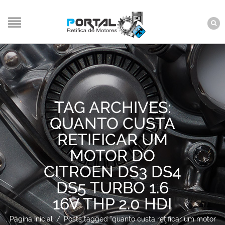
TAG ARCHIVES:
QUANTO CUSTA
RETIFICAR UM
MOTOR DO
CITROEN DS3 DS4
DS5 TURBO 1.6
16V THP 2.0 HDI
Página Inicial
/
Posts tagged "quanto custa retificar um motor