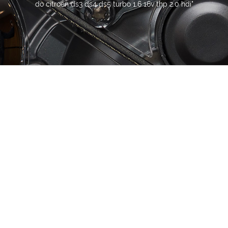
do citroen ds3 ds4 ds5 turbo 1.6 16v thp 2.0 hdi"